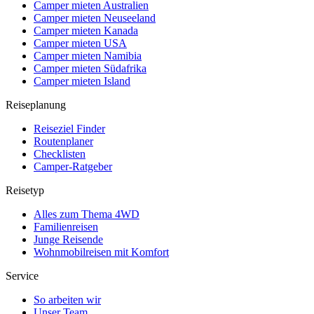
Camper mieten Australien
Camper mieten Neuseeland
Camper mieten Kanada
Camper mieten USA
Camper mieten Namibia
Camper mieten Südafrika
Camper mieten Island
Reiseplanung
Reiseziel Finder
Routenplaner
Checklisten
Camper-Ratgeber
Reisetyp
Alles zum Thema 4WD
Familienreisen
Junge Reisende
Wohnmobilreisen mit Komfort
Service
So arbeiten wir
Unser Team