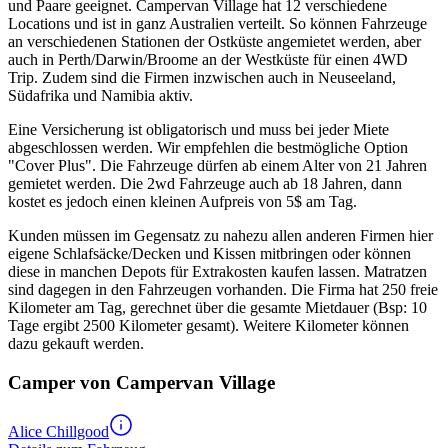
und Paare geeignet. Campervan Village hat 12 verschiedene
Locations und ist in ganz Australien verteilt. So können Fahrzeuge
an verschiedenen Stationen der Ostküste angemietet werden, aber
auch in Perth/Darwin/Broome an der Westküste für einen 4WD
Trip. Zudem sind die Firmen inzwischen auch in Neuseeland,
Südafrika und Namibia aktiv.
Eine Versicherung ist obligatorisch und muss bei jeder Miete
abgeschlossen werden. Wir empfehlen die bestmögliche Option
"Cover Plus". Die Fahrzeuge dürfen ab einem Alter von 21 Jahren
gemietet werden. Die 2wd Fahrzeuge auch ab 18 Jahren, dann
kostet es jedoch einen kleinen Aufpreis von 5$ am Tag.
Kunden müssen im Gegensatz zu nahezu allen anderen Firmen hier
eigene Schlafsäcke/Decken und Kissen mitbringen oder können
diese in manchen Depots für Extrakosten kaufen lassen. Matratzen
sind dagegen in den Fahrzeugen vorhanden. Die Firma hat 250 freie
Kilometer am Tag, gerechnet über die gesamte Mietdauer (Bsp: 10
Tage ergibt 2500 Kilometer gesamt). Weitere Kilometer können
dazu gekauft werden.
Camper von Campervan Village
Alice Chillgood