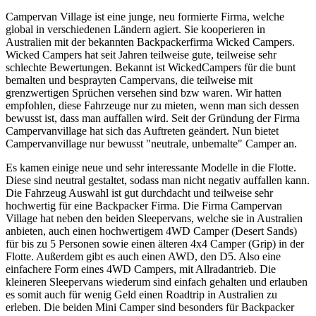
Campervan Village ist eine junge, neu formierte Firma, welche
global in verschiedenen Ländern agiert. Sie kooperieren in
Australien mit der bekannten Backpackerfirma Wicked Campers.
Wicked Campers hat seit Jahren teilweise gute, teilweise sehr
schlechte Bewertungen. Bekannt ist WickedCampers für die bunt
bemalten und besprayten Campervans, die teilweise mit
grenzwertigen Sprüchen versehen sind bzw waren. Wir hatten
empfohlen, diese Fahrzeuge nur zu mieten, wenn man sich dessen
bewusst ist, dass man auffallen wird. Seit der Gründung der Firma
Campervanvillage hat sich das Auftreten geändert. Nun bietet
Campervanvillage nur bewusst "neutrale, unbemalte" Camper an.
Es kamen einige neue und sehr interessante Modelle in die Flotte.
Diese sind neutral gestaltet, sodass man nicht negativ auffallen kann.
Die Fahrzeug Auswahl ist gut durchdacht und teilweise sehr
hochwertig für eine Backpacker Firma. Die Firma Campervan
Village hat neben den beiden Sleepervans, welche sie in Australien
anbieten, auch einen hochwertigem 4WD Camper (Desert Sands)
für bis zu 5 Personen sowie einen älteren 4x4 Camper (Grip) in der
Flotte. Außerdem gibt es auch einen AWD, den D5. Also eine
einfachere Form eines 4WD Campers, mit Allradantrieb. Die
kleineren Sleepervans wiederum sind einfach gehalten und erlauben
es somit auch für wenig Geld einen Roadtrip in Australien zu
erleben. Die beiden Mini Camper sind besonders für Backpacker