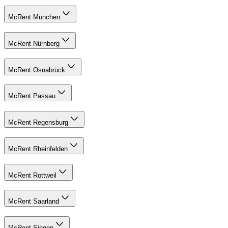
McRent München
McRent Nürnberg
McRent Osnabrück
McRent Passau
McRent Regensburg
McRent Rheinfelden
McRent Rottweil
McRent Saarland
McRent Siegen