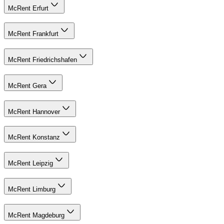
McRent Erfurt
McRent Frankfurt
McRent Friedrichshafen
McRent Gera
McRent Hannover
McRent Konstanz
McRent Leipzig
McRent Limburg
McRent Magdeburg