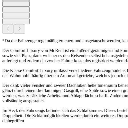
*Da die Fahrzeuge regelmäßig erneuert und ausgetauscht werden, ka
Der Comfort Luxury von McRent ist ein äußerst geräumiges und kom
sowie viel Platz, dank welcher es den Reisenden selbst bei ausgede
auferlegt und zudem ein zweiter Fahrer kostenlos registriert werden d
Die Klasse Comfort Luxury umfasst verschiedene Fahrzeugmodelle. 
das Wohnmobil häufig über ein Automatikgetriebe, welches jedoch nic
Der dank vieler Fenster und zweier Dachluken helle Innenraum beher
glänzt durch einen dreiflammigen Gasgrill, eine Spüle sowie einen g
werden, was zusätzliche Arbeits- und Ablagefläche schafft. Zudem 
vollständig ausgestattet.
Im Heck des Fahrzeugs befindet sich das Schlafzimmer. Dieses beste
Doppelbett. Die Schlafmöglichkeiten werde durch ein weiteres Doppel
einbegriffen.