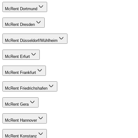
McRent Dortmund
McRent Dresden
McRent Düsseldorf/Mühlheim
McRent Erfurt
McRent Frankfurt
McRent Friedrichshafen
McRent Gera
McRent Hannover
McRent Konstanz