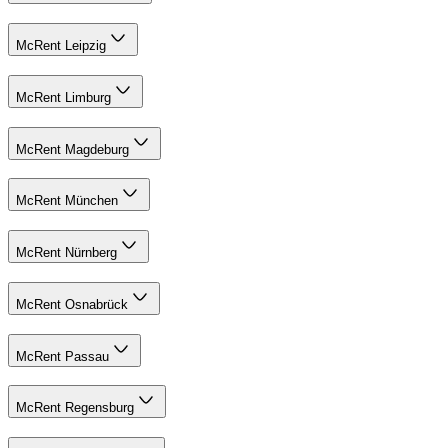
McRent Leipzig
McRent Limburg
McRent Magdeburg
McRent München
McRent Nürnberg
McRent Osnabrück
McRent Passau
McRent Regensburg