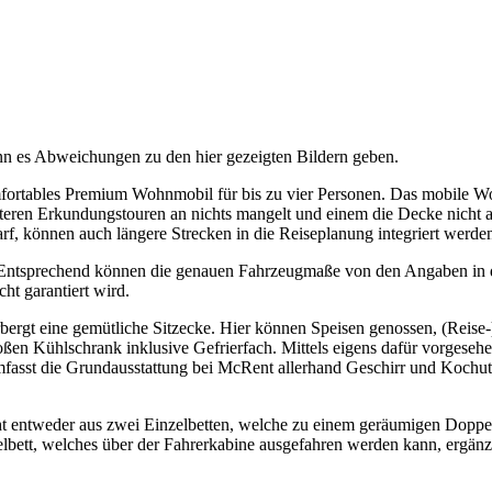
nn es Abweichungen zu den hier gezeigten Bildern geben.
fortables Premium Wohnmobil für bis zu vier Personen. Das mobile W
hnteren Erkundungstouren an nichts mangelt und einem die Decke nicht
arf, können auch längere Strecken in die Reiseplanung integriert werde
Entsprechend können die genauen Fahrzeugmaße von den Angaben in de
ht garantiert wird.
bergt eine gemütliche Sitzecke. Hier können Speisen genossen, (Reise-
roßen Kühlschrank inklusive Gefrierfach. Mittels eigens dafür vorges
umfasst die Grundausstattung bei McRent allerhand Geschirr und Koch
ht entweder aus zwei Einzelbetten, welche zu einem geräumigen Doppel
bett, welches über der Fahrerkabine ausgefahren werden kann, ergänzt.