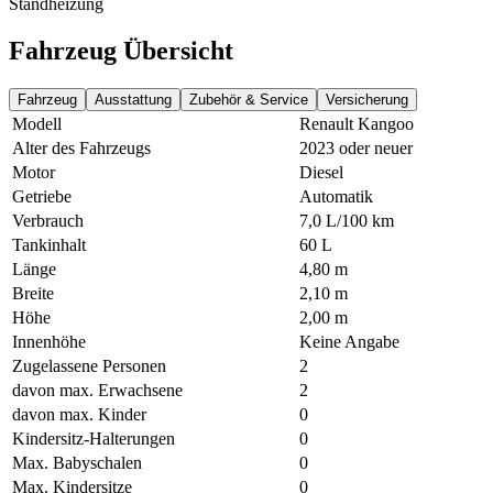
Standheizung
Fahrzeug Übersicht
Fahrzeug
Ausstattung
Zubehör & Service
Versicherung
Modell
Renault Kangoo
Alter des Fahrzeugs
2023 oder neuer
Motor
Diesel
Getriebe
Automatik
Verbrauch
7,0 L/100 km
Tankinhalt
60 L
Länge
4,80 m
Breite
2,10 m
Höhe
2,00 m
Innenhöhe
Keine Angabe
Zugelassene Personen
2
davon max. Erwachsene
2
davon max. Kinder
0
Kindersitz-Halterungen
0
Max. Babyschalen
0
Max. Kindersitze
0