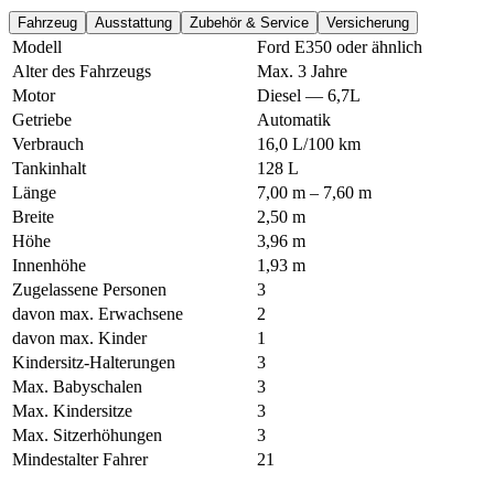
Fahrzeug
Ausstattung
Zubehör & Service
Versicherung
Modell
Ford E350 oder ähnlich
Alter des Fahrzeugs
Max. 3 Jahre
Motor
Diesel — 6,7L
Getriebe
Automatik
Verbrauch
16,0 L/100 km
Tankinhalt
128 L
Länge
7,00 m – 7,60 m
Breite
2,50 m
Höhe
3,96 m
Innenhöhe
1,93 m
Zugelassene Personen
3
davon max. Erwachsene
2
davon max. Kinder
1
Kindersitz-Halterungen
3
Max. Babyschalen
3
Max. Kindersitze
3
Max. Sitzerhöhungen
3
Mindestalter Fahrer
21