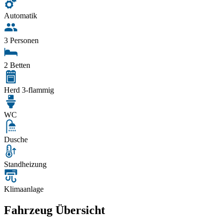
Automatik
3 Personen
2 Betten
Herd 3-flammig
WC
Dusche
Standheizung
Klimaanlage
Fahrzeug Übersicht