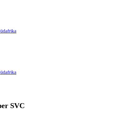
üdafrika
üdafrika
per SVC