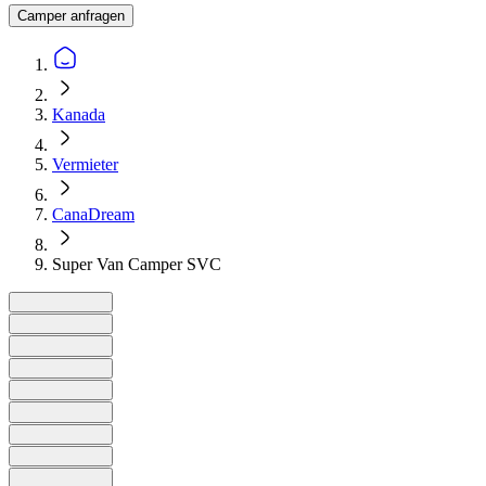
Camper anfragen
Kanada
Vermieter
CanaDream
Super Van Camper SVC