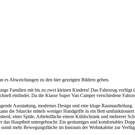
nn es Abweichungen zu den hier gezeigten Bildern geben.
nge Familien mit bis zu zwei kleinen Kindern! Das Fahrzeug verfügt ü
h schnell einfindet. Da die Klasse Super Van Camper verschiedene Fah
gende Ausstattung, modernes Design und eine kluge Raumaufteilung. In
nn die Sitzecke mittels weniger Handgriffe in ein Bett umfunktioniert
asherd, einer Spüle, Arbeitsfläche einem Kühlschrank und mehrerer Sc
as Hauptbett untergebracht: Ein geräumiges und komfortables Doppelbe
en somit mehr Bewegungsfläche im Innraum der Wohnkabine zur Verfüg