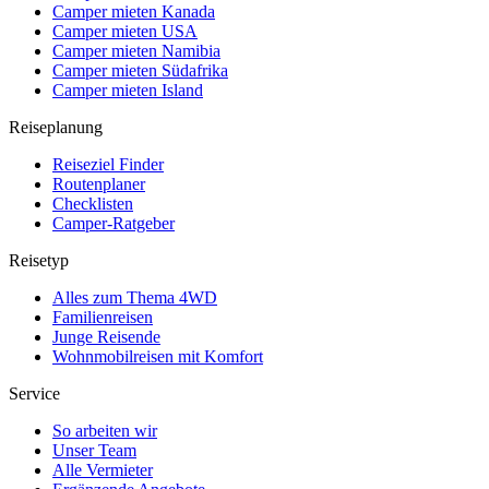
Camper mieten Kanada
Camper mieten USA
Camper mieten Namibia
Camper mieten Südafrika
Camper mieten Island
Reiseplanung
Reiseziel Finder
Routenplaner
Checklisten
Camper-Ratgeber
Reisetyp
Alles zum Thema 4WD
Familienreisen
Junge Reisende
Wohnmobilreisen mit Komfort
Service
So arbeiten wir
Unser Team
Alle Vermieter