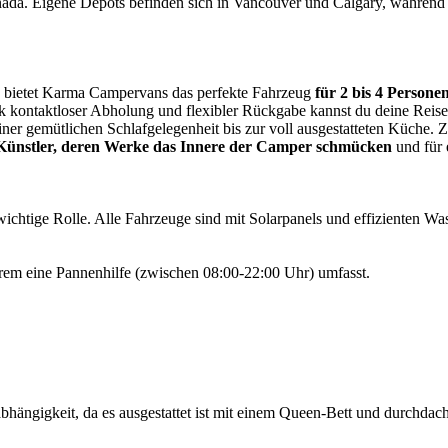
ada. Eigene Depots befinden sich in Vancouver und Calgary, während 
bietet Karma Campervans das perfekte Fahrzeug
für 2 bis 4 Person
ontaktloser Abholung und flexibler Rückgabe kannst du deine Reise o
 einer gemütlichen Schlafgelegenheit bis zur voll ausgestatteten Küch
Künstler, deren Werke das Innere der Camper schmücken
und für 
chtige Rolle. Alle Fahrzeuge sind mit Solarpanels und effizienten Was
erem eine Pannenhilfe (zwischen 08:00-22:00 Uhr) umfasst.
ngigkeit, da es ausgestattet ist mit einem Queen-Bett und durchdac