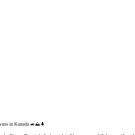
vans in Kanada 🚙⛰️🌲