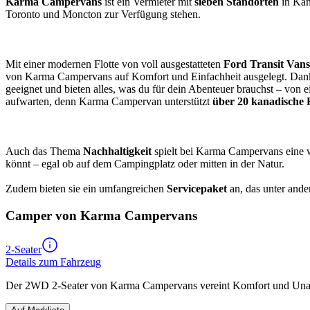
Karma Campervans
ist ein Vermieter mit
sieben Standorten
in Kan
Toronto und Moncton zur Verfügung stehen.
Mit einer modernen Flotte von voll ausgestatteten
Ford Transit Vans
von Karma Campervans auf Komfort und Einfachheit ausgelegt. Dank k
geeignet und bieten alles, was du für dein Abenteuer brauchst – von
aufwarten, denn Karma Campervan unterstützt
über 20 kanadische 
Auch das Thema
Nachhaltigkeit
spielt bei Karma Campervans eine wi
könnt – egal ob auf dem Campingplatz oder mitten in der Natur.
Zudem bieten sie ein umfangreichen
Servicepaket
an, das unter and
Camper von Karma Campervans
2-Seater
Details zum Fahrzeug
Der 2WD 2-Seater von Karma Campervans vereint Komfort und Unabhä