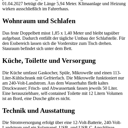
01.04.2027 beträgt die Länge 5,94 Meter. Klimaanlage und Heizung
wirken ausschließlich im Fahrerhaus.
Wohnraum und Schlafen
Das feste Doppelbett misst 1,85 x 1,40 Meter und bleibt tagsüber
aufgebaut. Dadurch entfällt der tägliche Umbau der Schlafstelle. Für
den Essbereich lassen sich die Vordersitze zum Tisch drehen.
Stauraum befindet sich unter dem Bett.
Küche, Toilette und Versorgung
Die Küche umfasst Gaskocher, Spüle, Mikrowelle und einen 113-
Liter-Kühlschrank mit Gefrierfach. Die Mikrowelle funktioniert nur
am 240-Volt-Landstrom. Aus dem Wasserhahn fließt kaltes
Druckwasser; Frisch- und Abwassertank fassen jeweils 50 Liter.
Eine herausziehbare, self-contained Toilette mit 12 Litern Volumen
ist an Bord, eine Dusche gibt es nicht.
Technik und Ausstattung
Die Stromversorgung erfolgt über eine 12-Volt-Batterie, 240-Volt-
Landstrom und ein Solarpanel. USB- und USB-C-Anschlüsse