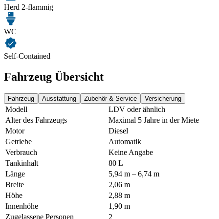
Herd 2-flammig
WC
Self-Contained
Fahrzeug Übersicht
Fahrzeug
Ausstattung
Zubehör & Service
Versicherung
Modell
LDV oder ähnlich
Alter des Fahrzeugs
Maximal 5 Jahre in der Miete
Motor
Diesel
Getriebe
Automatik
Verbrauch
Keine Angabe
Tankinhalt
80 L
Länge
5,94 m – 6,74 m
Breite
2,06 m
Höhe
2,88 m
Innenhöhe
1,90 m
Zugelassene Personen
2