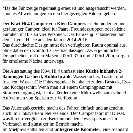
*Da die Fahrzeuge regelmäßig erneuert und ausgetauscht werden,
kann es Abweichungen zu den hier gezeigten Bildern geben.
Der
Kiwi Hi 4 Camper
von
Kiwi Campers
ist ein moderner und
geräumiger Camper, ideal für Paare, Freundesgruppen oder kleine
Familien mit bis zu vier Personen. Das Fahrzeug ist basierend auf
dem Toyota Hiace aus den Jahren 2014-2016.
Das durchdachte Design nutzt den verfügbaren Raum optimal aus,
ohne dabei den Komfort zu vernachlässigen. Zwei gemütliche
Doppelbetten, mit den Maßen 2.00x1.37m und 2.00x1.20m, sorgen
für erholsame Nächte unterwegs.
Die Ausstattung des Kiwi Hi 4 umfasst eine
Küche
inklusive
2-
flammigen Gasherd, Kühlschrank
, Wasserkocher, Toaster und
frischem Wasser. Die Fahrzeugmiete beinhaltet zudem Besteck, Ess-
und Kochgeschirr. Wenn man auf einem Campingplatz mit
Stromversorgung ist, steht außerdem eine Mikrowelle zum schnell
Aufwärmen von Speisen zur Verfügung.
Das Automatikgetriebe macht das Fahren einfach und angenehm,
auch im Linksverkehr Neuseelands. Der Camper fährt mit Diesel,
was ihn im Vergleich zu Benzinmodellen etwas sparsamer im
Verbrauch und günstiger im Betrieb macht.
Im Mietpreis enthalten sind
unbegrenzte Kilometer
, eine Standard-