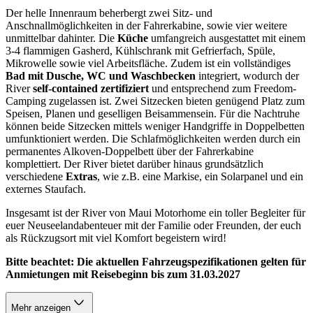
Der helle Innenraum beherbergt zwei Sitz- und
Anschnallmöglichkeiten in der Fahrerkabine, sowie vier weitere
unmittelbar dahinter. Die
Küche
umfangreich ausgestattet mit einem
3-4 flammigen Gasherd, Kühlschrank mit Gefrierfach, Spüle,
Mikrowelle sowie viel Arbeitsfläche. Zudem ist ein vollständiges
Bad mit Dusche, WC und Waschbecken
integriert, wodurch der
River
self-contained zertifiziert
und entsprechend zum Freedom-
Camping zugelassen ist. Zwei Sitzecken bieten genügend Platz zum
Speisen, Planen und geselligen Beisammensein. Für die Nachtruhe
können beide Sitzecken mittels weniger Handgriffe in Doppelbetten
umfunktioniert werden. Die Schlafmöglichkeiten werden durch ein
permanentes Alkoven-Doppelbett über der Fahrerkabine
komplettiert. Der River bietet darüber hinaus grundsätzlich
verschiedene
Extras
, wie z.B. eine Markise, ein Solarpanel und ein
externes Staufach.
Insgesamt ist der River von Maui Motorhome ein toller Begleiter für
euer Neuseelandabenteuer mit der Familie oder Freunden, der euch
als Rückzugsort mit viel Komfort begeistern wird!
Bitte beachtet: Die aktuellen Fahrzeugspezifikationen gelten für
Anmietungen mit Reisebeginn bis zum 31.03.2027
Mehr anzeigen