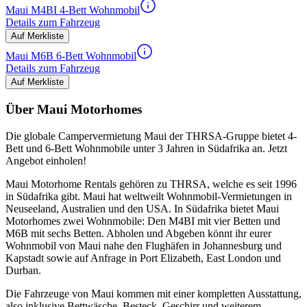
Maui M4BI 4-Bett Wohnmobil
Details zum Fahrzeug
Auf Merkliste
Maui M6B 6-Bett Wohnmobil
Details zum Fahrzeug
Auf Merkliste
Über Maui Motorhomes
Die globale Campervermietung Maui der THRSA-Gruppe bietet 4-
Bett und 6-Bett Wohnmobile unter 3 Jahren in Südafrika an. Jetzt
Angebot einholen!
Maui Motorhome Rentals gehören zu THRSA, welche es seit 1996
in Südafrika gibt. Maui hat weltweilt Wohnmobil-Vermietungen in
Neuseeland, Australien und den USA. In Südafrika bietet Maui
Motorhomes zwei Wohnmobile: Den M4BI mit vier Betten und
M6B mit sechs Betten. Abholen und Abgeben könnt ihr eurer
Wohnmobil von Maui nahe den Flughäfen in Johannesburg und
Kapstadt sowie auf Anfrage in Port Elizabeth, East London und
Durban.
Die Fahrzeuge von Maui kommen mit einer kompletten Ausstattung,
also inklusive Bettwäsche, Besteck, Geschirr und weiterem