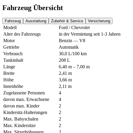
Fahrzeug Übersicht
Fahrzeug
Ausstattung
Zubehör & Service
Versicherung
Modell
Ford / Chevrolet
Alter des Fahrzeugs
in der Vermietung seit 1-3 Jahren
Motor
Benzin — V8
Getriebe
Automatik
Verbrauch
30,0 L/100 km
Tankinhalt
208 L
Länge
6,40 m – 7,00 m
Breite
2,41 m
Höhe
3,66 m
Innenhöhe
2,11 m
Zugelassene Personen
4
davon max. Erwachsene
4
davon max. Kinder
2
Kindersitz-Halterungen
2
Max. Babyschalen
2
Max. Kindersitze
2
Max. Sitzerhöhungen
2