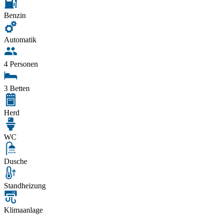
Benzin
Automatik
4 Personen
3 Betten
Herd
WC
Dusche
Standheizung
Klimaanlage