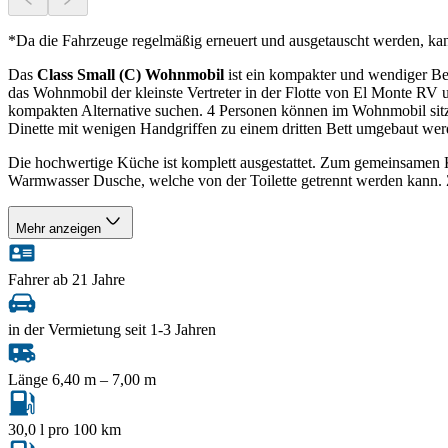
*Da die Fahrzeuge regelmäßig erneuert und ausgetauscht werden, ka
Das
Class Small (C) Wohnmobil
ist ein kompakter und wendiger Beg
das Wohnmobil der kleinste Vertreter in der Flotte von El Monte RV 
kompakten Alternative suchen. 4 Personen können im Wohnmobil sitz
Dinette mit wenigen Handgriffen zu einem dritten Bett umgebaut wer
Die hochwertige Küche ist komplett ausgestattet. Zum gemeinsamen K
Warmwasser Dusche, welche von der Toilette getrennt werden kann.
Mehr anzeigen
Fahrer ab 21 Jahre
in der Vermietung seit 1-3 Jahren
Länge 6,40 m – 7,00 m
30,0 l pro 100 km