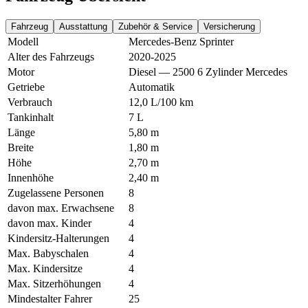
Fahrzeug
Ausstattung
Zubehör & Service
Versicherung
Modell
Mercedes-Benz Sprinter
Alter des Fahrzeugs
2020-2025
Motor
Diesel — 2500 6 Zylinder Mercedes
Getriebe
Automatik
Verbrauch
12,0 L/100 km
Tankinhalt
7 L
Länge
5,80 m
Breite
1,80 m
Höhe
2,70 m
Innenhöhe
2,40 m
Zugelassene Personen
8
davon max. Erwachsene
8
davon max. Kinder
4
Kindersitz-Halterungen
4
Max. Babyschalen
4
Max. Kindersitze
4
Max. Sitzerhöhungen
4
Mindestalter Fahrer
25