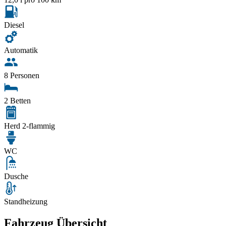
Diesel
Automatik
8 Personen
2 Betten
Herd 2-flammig
WC
Dusche
Standheizung
Fahrzeug Übersicht