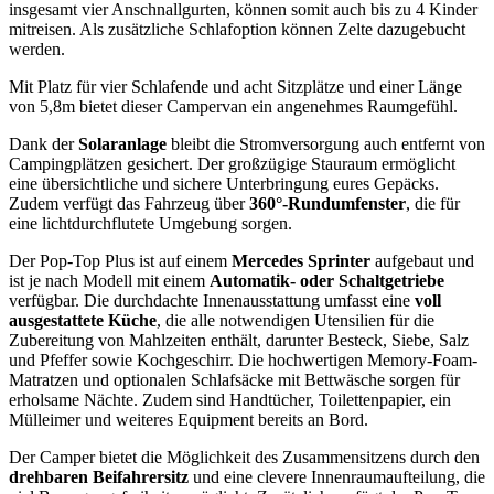
insgesamt vier Anschnallgurten, können somit auch bis zu 4 Kinder
mitreisen. Als zusätzliche Schlafoption können Zelte dazugebucht
werden.
Mit Platz für vier Schlafende und acht Sitzplätze und einer Länge
von 5,8m bietet dieser Campervan ein angenehmes Raumgefühl.
Dank der
Solaranlage
bleibt die Stromversorgung auch entfernt von
Campingplätzen gesichert. Der großzügige Stauraum ermöglicht
eine übersichtliche und sichere Unterbringung eures Gepäcks.
Zudem verfügt das Fahrzeug über
360°-Rundumfenster
, die für
eine lichtdurchflutete Umgebung sorgen.
Der Pop-Top Plus ist auf einem
Mercedes Sprinter
aufgebaut und
ist je nach Modell mit einem
Automatik- oder Schaltgetriebe
verfügbar. Die durchdachte Innenausstattung umfasst eine
voll
ausgestattete Küche
, die alle notwendigen Utensilien für die
Zubereitung von Mahlzeiten enthält, darunter Besteck, Siebe, Salz
und Pfeffer sowie Kochgeschirr. Die hochwertigen Memory-Foam-
Matratzen und optionalen Schlafsäcke mit Bettwäsche sorgen für
erholsame Nächte. Zudem sind Handtücher, Toilettenpapier, ein
Mülleimer und weiteres Equipment bereits an Bord.
Der Camper bietet die Möglichkeit des Zusammensitzens durch den
drehbaren Beifahrersitz
und eine clevere Innenraumaufteilung, die