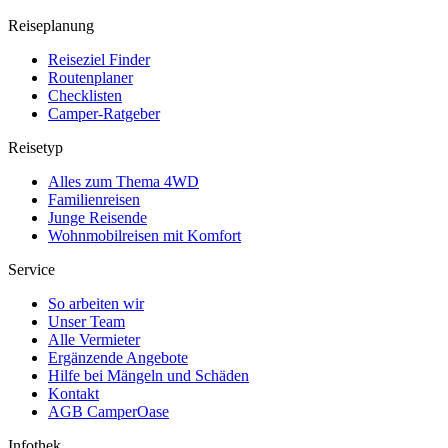
Reiseplanung
Reiseziel Finder
Routenplaner
Checklisten
Camper-Ratgeber
Reisetyp
Alles zum Thema 4WD
Familienreisen
Junge Reisende
Wohnmobilreisen mit Komfort
Service
So arbeiten wir
Unser Team
Alle Vermieter
Ergänzende Angebote
Hilfe bei Mängeln und Schäden
Kontakt
AGB CamperOase
Infothek