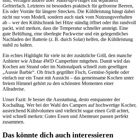
sind, verfügen andere über Stand-up-Fridges mit separatem
Gefrierfach. Letzteres ist besonders praktisch für gefrorene Beeren,
Eis oder Vorräte für längere Strecken. Die Kühlleistung hängt dabei
nicht nur vom Modell, sondern auch stark vom Nutzungsverhalten
ab – wer den Kühlschrank bei Hitze ständig öffnet oder ihn randvoll
packt, wird merken, dass die Temperatur schneller ansteigt. Eine
gute Belüftung, eine überlegte Packweise und ein gelegentliches
Nachladen der Batterie (z. B. durch Solar) helfen, die Kühlleistung
stabil zu halten.
Ein echtes Highlight für viele ist der zusätzliche Grill, den manche
Anbieter wie Allstar 4WD Camperhire mitgeben. Damit wird das
Kochen am Strand oder im Nationalpark schnell zum geselligen
„Aussie Barbie“. Ob frisch gegrillter Fisch, Gemüse-Spieße oder
einfach nur ein Toast mit Aussicht – das gemeinsame Kochen unter
freiem Himmel gehört zu den schönsten Momenten einer
Allradreise.
Unser Fazit: Je besser die Ausstattung, desto entspannter der
Kochalltag. Wer bei der Wahl des Campers auf hochwertige Kocher,
ausreichend Kühlvolumen und vielleicht sogar einen Grill achtet,
wird schnell merken: Gutes Essen und Abenteuer passen perfekt
zusammen.
Das könnte dich auch interessieren