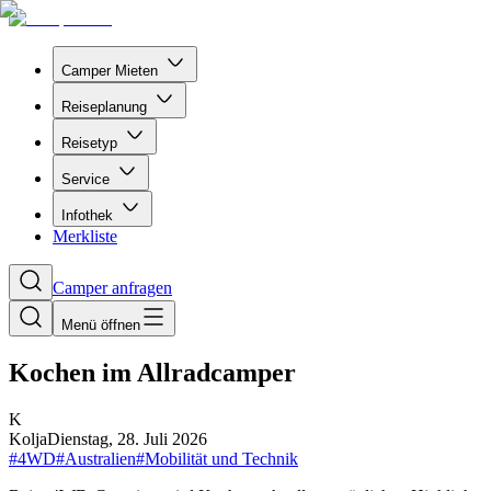
Camper Mieten
Reiseplanung
Reisetyp
Service
Infothek
Merkliste
Camper anfragen
Menü öffnen
Kochen im Allradcamper
K
Kolja
Dienstag, 28. Juli 2026
#
4WD
#
Australien
#
Mobilität und Technik