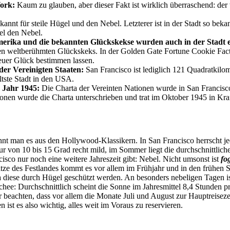
York:
Kaum zu glauben, aber dieser Fakt ist wirklich überraschend: de
kannt für steile Hügel und den Nebel. Letzterer ist in der Stadt so bek
el den Nebel.
merika und die bekannten Glückskekse wurden auch in der Stadt 
den weltberühmten Glückskeks. In der Golden Gate Fortune Cookie Facto
euer Glück bestimmen lassen.
 der Vereinigten Staaten:
San Francisco ist lediglich 121 Quadratkilo
tste Stadt in den USA.
 Jahr 1945:
Die Charta der Vereinten Nationen wurde in San Francisco
onen wurde die Charta unterschrieben und trat im Oktober 1945 in Kraf
nnt man es aus den Hollywood-Klassikern. In San Francisco herrscht j
ur von 10 bis 15 Grad recht mild, im Sommer liegt die durchschnittlich
co nur noch eine weitere Jahreszeit gibt: Nebel. Nicht umsonst ist
fog
e des Festlandes kommt es vor allem im Frühjahr und in den frühen 
 diese durch Hügel geschützt werden. An besonders nebeligen Tagen ist
schee: Durchschnittlich scheint die Sonne im Jahresmittel 8,4 Stunden 
hr beachten, dass vor allem die Monate Juli und August zur Hauptreiseze
en ist es also wichtig, alles weit im Voraus zu reservieren.