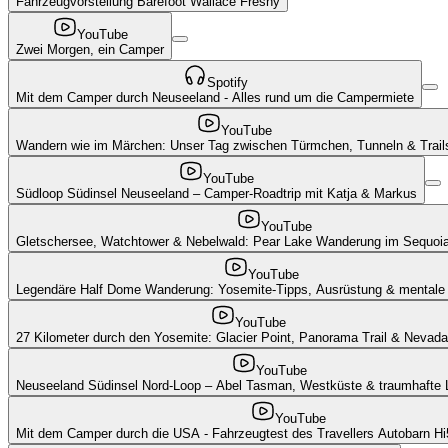
Fahrzeugvorstellung Barefoot Wallace Freshy
YouTube
Zwei Morgen, ein Camper
Spotify
Mit dem Camper durch Neuseeland - Alles rund um die Campermiete
YouTube
Wandern wie im Märchen: Unser Tag zwischen Türmchen, Tunneln & Trail
YouTube
Südloop Südinsel Neuseeland – Camper-Roadtrip mit Katja & Markus
YouTube
Gletschersee, Watchtower & Nebelwald: Pear Lake Wanderung im Sequoia
YouTube
Legendäre Half Dome Wanderung: Yosemite-Tipps, Ausrüstung & mentale
YouTube
27 Kilometer durch den Yosemite: Glacier Point, Panorama Trail & Nevada
YouTube
Neuseeland Südinsel Nord-Loop – Abel Tasman, Westküste & traumhafte 
YouTube
Mit dem Camper durch die USA - Fahrzeugtest des Travellers Autobarn H