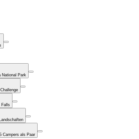
s
 National Park
 Challenge
 Falls
Landschaften
i5 Campers als Paar