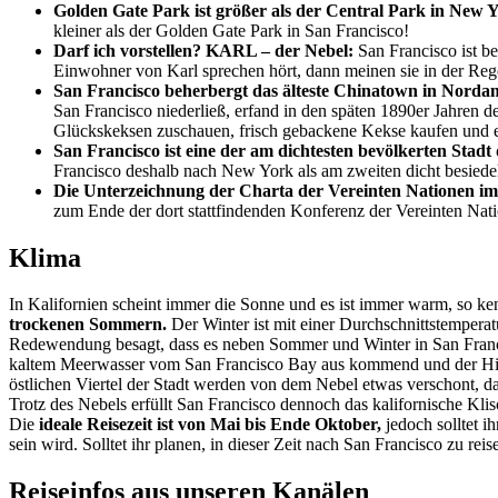
Golden Gate Park ist größer als der Central Park in New 
kleiner als der Golden Gate Park in San Francisco!
Darf ich vorstellen? KARL – der Nebel:
San Francisco ist be
Einwohner von Karl sprechen hört, dann meinen sie in der Reg
San Francisco beherbergt das älteste Chinatown in Norda
San Francisco niederließ, erfand in den späten 1890er Jahren 
Glückskeksen zuschauen, frisch gebackene Kekse kaufen und 
San Francisco ist eine der am dichtesten bevölkerten Stadt
Francisco deshalb nach New York als am zweiten dicht besiedel
Die Unterzeichnung der Charta der Vereinten Nationen im
zum Ende der dort stattfindenden Konferenz der Vereinten Nati
Klima
In Kalifornien scheint immer die Sonne und es ist immer warm, so ke
trockenen Sommern.
Der Winter ist mit einer Durchschnittstemperat
Redewendung besagt, dass es neben Sommer und Winter in San Francis
kaltem Meerwasser vom San Francisco Bay aus kommend und der Hitz
östlichen Viertel der Stadt werden von dem Nebel etwas verschont, da
Trotz des Nebels erfüllt San Francisco dennoch das kalifornische Kli
Die
ideale Reisezeit ist von Mai bis Ende Oktober,
jedoch solltet i
sein wird. Solltet ihr planen, in dieser Zeit nach San Francisco zu reis
Reiseinfos aus unseren Kanälen