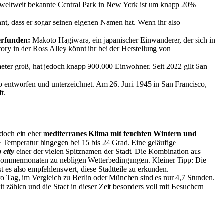
r weltweit bekannte Central Park in New York ist um knapp 20%
annt, dass er sogar seinen eigenen Namen hat. Wenn ihr also
erfunden:
Makoto Hagiwara, ein japanischer Einwanderer, der sich in
ry in der Ross Alley könnt ihr bei der Herstellung von
meter groß, hat jedoch knapp 900.000 Einwohner. Seit 2022 gilt San
 entworfen und unterzeichnet. Am 26. Juni 1945 in San Francisco,
t.
edoch ein eher
mediterranes Klima mit feuchten Wintern und
e Temperatur hingegen bei 15 bis 24 Grad. Eine geläufige
 city
einer der vielen Spitznamen der Stadt. Die Kombination aus
Sommermonaten zu nebligen Wetterbedingungen. Kleiner Tipp: Die
 es also empfehlenswert, diese Stadtteile zu erkunden.
pro Tag, im Vergleich zu Berlin oder München sind es nur 4,7 Stunden.
it zählen und die Stadt in dieser Zeit besonders voll mit Besuchern