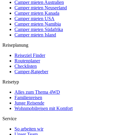
Camper mieten Australien
Camper mieten Neuseeland
Camper mieten Kanada
Camper mieten USA
Camper mieten Namibia
Camper mieten Südafrika
Camper mieten Island
Reiseplanung
Reiseziel Finder
Routenplaner
Checklisten
Camper-Ratgeber
Reisetyp
Alles zum Thema 4WD
Familienreisen
Junge Reisende
Wohnmobilreisen mit Komfort
Service
So arbeiten wir
Unser Team