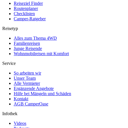
Reiseziel Finder
Routenplaner
Checklisten
Camper-Ratgeber
Reisetyp
Alles zum Thema 4WD
Familienreisen
Junge Reisende
Wohnmobilreisen mit Komfort
Service
So arbeiten wir
Unser Team
Alle Vermieter
Ergänzende Angebote
Hilfe bei Mängeln und Schäden
Kontakt
AGB CamperOase
Infothek
Videos