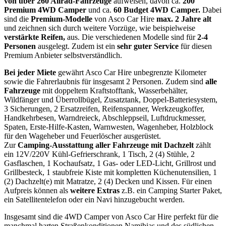
von über 260 Allrad-Fahrzeuge
aufweisen, davon ca.
200
Premium 4WD Camper
und ca.
60 Budget 4WD Camper.
Dabei
sind die
Premium-Modelle
von Asco Car Hire
max. 2 Jahre alt
und zeichnen sich durch weitere Vorzüge, wie beispielweise
verstärkte Reifen,
aus. Die verschiedenen Modelle sind für
2-4
Personen
ausgelegt. Zudem ist ein
sehr guter Service
für diesen
Premium Anbieter selbstverständlich.
Bei jeder Miete
gewährt Asco Car Hire unbegrenzte Kilometer
sowie die Fahrerlaubnis für insgesamt 2 Personen. Zudem sind
alle
Fahrzeuge
mit doppeltem Kraftstofftank, Wasserbehälter,
Wildfänger und Überrollbügel, Zusatztank, Doppel-Batteriesystem,
3 Sicherungen, 2 Ersatzreifen, Reifenspanner, Werkzeugkoffer,
Handkehrbesen, Warndreieck, Abschleppseil, Luftdruckmesser,
Spaten, Erste-Hilfe-Kasten, Warnwesten, Wagenheber, Holzblock
für den Wageheber und Feuerlöscher ausgerüstet.
Zur
Camping-Ausstattung aller Fahrzeuge mit Dachzelt
zählt
ein 12V/220V Kühl-Gefrierschrank, 1 Tisch, 2 (4) Stühle, 2
Gasflaschen, 1 Kochaufsatz, 1 Gas- oder LED-Licht, Grillrost und
Grillbesteck, 1 staubfreie Kiste mit kompletten Küchenutensilien, 1
(2) Dachzelt(e) mit Matratze, 2 (4) Decken und Kissen. Für einen
Aufpreis können als
weitere Extras
z.B. ein Camping Starter Paket,
ein Satellitentelefon oder ein Navi hinzugebucht werden.
Insgesamt sind die 4WD Camper von Asco Car Hire perfekt für die
manchmal harten Straßenkonditionen Namibias und des südlichen