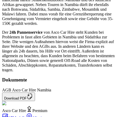
Afrikas gewappnet. Neben Touren in Namibia dürft ihr ebenfalls
nach Botswana, Südafrika, Sambia, Zimbabwe, Mosambik und
Malawi fahren. Dabei muss vorab für eine Grenzüberquerung eine
Genehmigung vom Vermieter eingeholt sowie eine Gebühr von 35-
150€ gezahlt werden.
Der
24h Pannenservice
von Asco Car Hire steht Kunden bei
Problemen in fasst allen Gebieten in Namibia und Südafrika zur
Seite. Die wenigen Außnahmen hiervon weist die Firma explizit auf
ihrer Website und den AGBs aus. In anderen Ländern kann es
länger als 24h dauern, bis Hilfe vor Ort eintrifft. Außerdem ist
allgemein zu beachten, dass Kunden beim Befahren von bestimmten
Nationalparks, Dünen sowie generell Off-Road alle Kosten von
Schäden, Abschleppkosten, Reparaturkosten, Transferkosten selbst
tragen.
Dokumente
AGB Asco Car Hire Namibia
Download PDF
Asco Car Hire
Premium