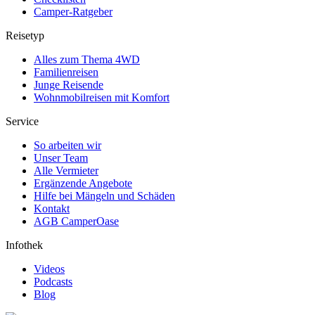
Camper-Ratgeber
Reisetyp
Alles zum Thema 4WD
Familienreisen
Junge Reisende
Wohnmobilreisen mit Komfort
Service
So arbeiten wir
Unser Team
Alle Vermieter
Ergänzende Angebote
Hilfe bei Mängeln und Schäden
Kontakt
AGB CamperOase
Infothek
Videos
Podcasts
Blog