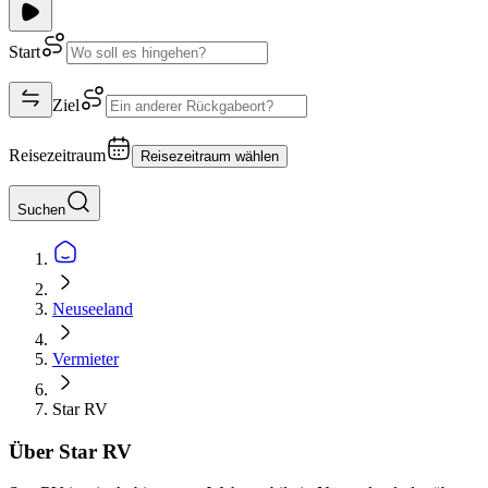
Start
Ziel
Reisezeitraum
Reisezeitraum wählen
Suchen
Neuseeland
Vermieter
Star RV
Über Star RV