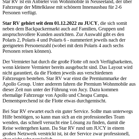
Star RV ist ein Anbieter von Wohnmobile in Neuseeland, der über
Fahrzeuge der Mittelklasse mit schönem Innenausbau für 2-6
Personen verfügt.
Star RV gehört seit dem 01.12.2022 zu JUCY
, die sich somit
neben dem Backpackermarkt auch auf Familien, Gruppen und
anspruchsvollere Kunden ausrichten. Zur Auswahl gibt es den
Polaris 2, Polaris 4 und Polaris 6 - nummeriert jeweils nach der
geeigneten Personenzahl (wobei mit dem Polaris 4 auch sechs
Personen reisen können).
Der Vermieter hat durch die große Flotte oft noch Verfügbarkeiten,
wenn kleinere Vermieter bereits ausgebucht sind. Das Layout wird
nicht garantiert, da die Flotten jeweils aus verschiedenen
Fahrzeugen bestehen. Star RV war einst die Premiummarke der
Apollo Group. Unter anderem fahren die Premium Wohnmobile aus
dieser Zeit nun unter der Führung von Jucy. Dazu kommen
ehemalige Fahrzeuge von Apollo und Cheapa Campa.
Dementsprechend ist die Flotte etwas durchgemischt.
Bei Star RV erwartet euch ein guter Service. Sollte man unterwegs
Hilfe benötigen, so kann man sich an ein professionelles Team
wenden, das schnell versucht eine Lösung zu finden, damit die
Reise weitergehen kann. Da Star RV rund um JUCY in einem
großen Netzwerk verstrickt ist, ist der Service zwar professionell,