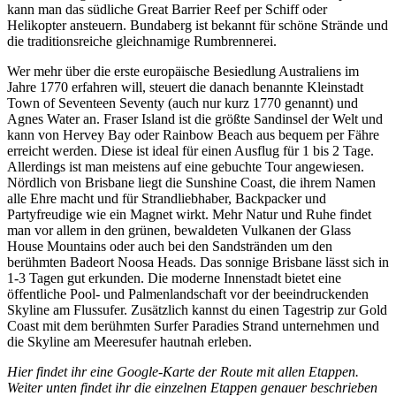
kann man das südliche Great Barrier Reef per Schiff oder
Helikopter ansteuern. Bundaberg ist bekannt für schöne Strände und
die traditionsreiche gleichnamige Rumbrennerei.
Wer mehr über die erste europäische Besiedlung Australiens im
Jahre 1770 erfahren will, steuert die danach benannte Kleinstadt
Town of Seventeen Seventy (auch nur kurz 1770 genannt) und
Agnes Water an. Fraser Island ist die größte Sandinsel der Welt und
kann von Hervey Bay oder Rainbow Beach aus bequem per Fähre
erreicht werden. Diese ist ideal für einen Ausflug für 1 bis 2 Tage.
Allerdings ist man meistens auf eine gebuchte Tour angewiesen.
Nördlich von Brisbane liegt die Sunshine Coast, die ihrem Namen
alle Ehre macht und für Strandliebhaber, Backpacker und
Partyfreudige wie ein Magnet wirkt. Mehr Natur und Ruhe findet
man vor allem in den grünen, bewaldeten Vulkanen der Glass
House Mountains oder auch bei den Sandstränden um den
berühmten Badeort Noosa Heads. Das sonnige Brisbane lässt sich in
1-3 Tagen gut erkunden. Die moderne Innenstadt bietet eine
öffentliche Pool- und Palmenlandschaft vor der beeindruckenden
Skyline am Flussufer. Zusätzlich kannst du einen Tagestrip zur Gold
Coast mit dem berühmten Surfer Paradies Strand unternehmen und
die Skyline am Meeresufer hautnah erleben.
Hier findet ihr eine Google-Karte der Route mit allen Etappen.
Weiter unten findet ihr die einzelnen Etappen genauer beschrieben