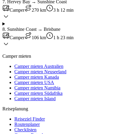
7
.
Hervey Bay → Sunshine Coast
Camper
270 km
3 h 12 min
8
.
Sunshine Coast → Brisbane
Camper
106 km
1 h 23 min
Camper mieten
Camper mieten Australien
Camper mieten Neuseeland
Camper mieten Kanada
Camper mieten USA
Camper mieten Namibia
Camper mieten Südafrika
Camper mieten Island
Reiseplanung
Reiseziel Finder
Routenplaner
Checklisten