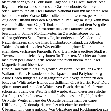
bietet ein sehr großes Tourismus Angebot. Das Great Barrier Reef
liegt hier sehr nahe, es bieten sich Glasbodenboote, Schnorchel-
oder Tauchtouren an. Der Daintree National Park mit mehreren sehr
beeindruckenden Wasserfällen sollte erkundet werden, per Auto,
Zug oder Liftfahrt über den Regenwald. Per Tagesausflug kann man
weiter nördlich zum Cape Tribulation fahren und auf dem Weg die
gefürchteten Salzwasserkrokodile auf dem Daintree River
bewundern. Schöne Möglichkeiten für Zwischenstopps vor der
nächst größeren Stadt Townsville, besonders zum Wandern und
Natur genießen, sind die Insel Hinchinbrook Island, die Atherton
Tablelands mit den vielen Wasserfällen und grüner Natur und der
ehemalige, verlassene Paronella Park. Die nächste größere Stadt ist
Townsville, mit vielen Angeboten für Touristen. Von hier aus kann
man auch per Fähre auf die schöne und nicht überlaufene Insel
Magnetic Island übersetzen.
Eine Zusatzroute führt zum größten Wasserfall Australiens – den
Wallaman Falls. Besonders die Backpacker- und Partyhochburg
Airlie Beach fungiert als Ausgangspunkt für Segelfahrten zu den
beliebten Whitsunday Islands am südlichen Great Barrier Reef. Dort
gibt es unter anderem den Whitehaven Beach, der mehrfach zum
schönsten Strand der Welt gewählt wurde. Auch dieser zusätzliche
Ausflug ist sehr lohnenswert und gilt als eines der Highlights der
Ostküste. Weiter entlang der Ostküste befindet sich der Cape
Hillsborough Nationalpark, welcher mit einer besonderen
Übernachtung Gäste anlockt. Von Gladstone und Rockhampton aus