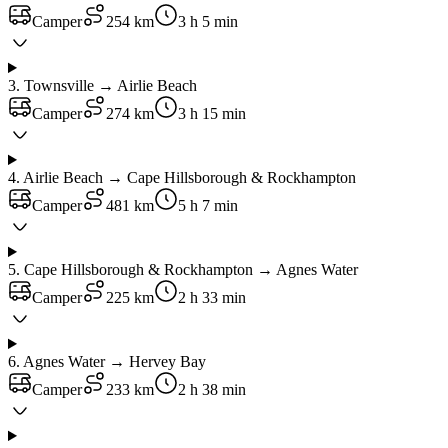
Camper
254 km
3 h 5 min
3
.
Townsville → Airlie Beach
Camper
274 km
3 h 15 min
4
.
Airlie Beach → Cape Hillsborough & Rockhampton
Camper
481 km
5 h 7 min
5
.
Cape Hillsborough & Rockhampton → Agnes Water
Camper
225 km
2 h 33 min
6
.
Agnes Water → Hervey Bay
Camper
233 km
2 h 38 min