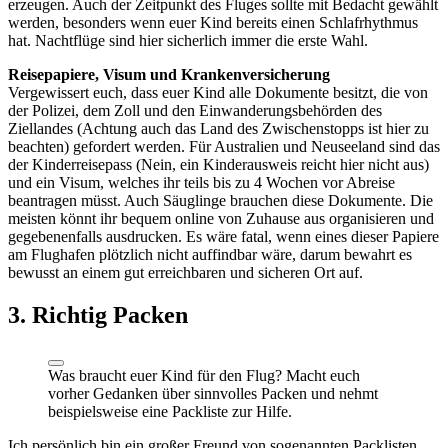
erzeugen. Auch der Zeitpunkt des Fluges sollte mit Bedacht gewählt
werden, besonders wenn euer Kind bereits einen Schlafrhythmus
hat. Nachtflüge sind hier sicherlich immer die erste Wahl.
Reisepapiere, Visum und Krankenversicherung
Vergewissert euch, dass euer Kind alle Dokumente besitzt, die von
der Polizei, dem Zoll und den Einwanderungsbehörden des
Ziellandes (Achtung auch das Land des Zwischenstopps ist hier zu
beachten) gefordert werden. Für Australien und Neuseeland sind das
der Kinderreisepass (Nein, ein Kinderausweis reicht hier nicht aus)
und ein Visum, welches ihr teils bis zu 4 Wochen vor Abreise
beantragen müsst. Auch Säuglinge brauchen diese Dokumente. Die
meisten könnt ihr bequem online von Zuhause aus organisieren und
gegebenenfalls ausdrucken. Es wäre fatal, wenn eines dieser Papiere
am Flughafen plötzlich nicht auffindbar wäre, darum bewahrt es
bewusst an einem gut erreichbaren und sicheren Ort auf.
3. Richtig Packen
Was braucht euer Kind für den Flug? Macht euch
vorher Gedanken über sinnvolles Packen und nehmt
beispielsweise eine Packliste zur Hilfe.
Ich persönlich bin ein großer Freund von sogenannten Packlisten.