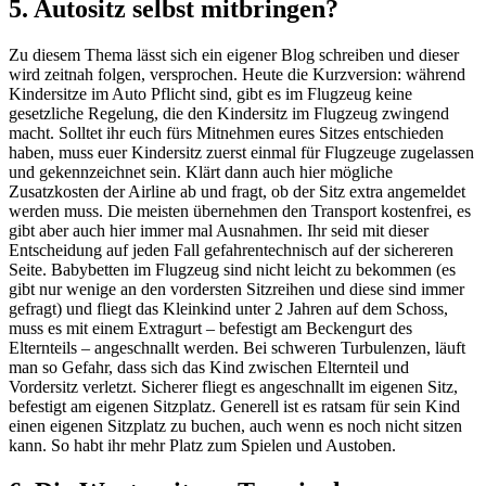
5. Autositz selbst mitbringen?
Zu diesem Thema lässt sich ein eigener Blog schreiben und dieser
wird zeitnah folgen, versprochen. Heute die Kurzversion: während
Kindersitze im Auto Pflicht sind, gibt es im Flugzeug keine
gesetzliche Regelung, die den Kindersitz im Flugzeug zwingend
macht. Solltet ihr euch fürs Mitnehmen eures Sitzes entschieden
haben, muss euer Kindersitz zuerst einmal für Flugzeuge zugelassen
und gekennzeichnet sein. Klärt dann auch hier mögliche
Zusatzkosten der Airline ab und fragt, ob der Sitz extra angemeldet
werden muss. Die meisten übernehmen den Transport kostenfrei, es
gibt aber auch hier immer mal Ausnahmen. Ihr seid mit dieser
Entscheidung auf jeden Fall gefahrentechnisch auf der sichereren
Seite. Babybetten im Flugzeug sind nicht leicht zu bekommen (es
gibt nur wenige an den vordersten Sitzreihen und diese sind immer
gefragt) und fliegt das Kleinkind unter 2 Jahren auf dem Schoss,
muss es mit einem Extragurt – befestigt am Beckengurt des
Elternteils – angeschnallt werden. Bei schweren Turbulenzen, läuft
man so Gefahr, dass sich das Kind zwischen Elternteil und
Vordersitz verletzt. Sicherer fliegt es angeschnallt im eigenen Sitz,
befestigt am eigenen Sitzplatz. Generell ist es ratsam für sein Kind
einen eigenen Sitzplatz zu buchen, auch wenn es noch nicht sitzen
kann. So habt ihr mehr Platz zum Spielen und Austoben.