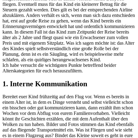
fliegen. Eventuell muss für das Kind ein kleinerer Betrag für die
Steuern gezahlt werden. Dies gilt es bei der entsprechenden Airline
abzuklären. Anders verhält es sich, wenn man sich dazu entschieden
hat, erst auf große Reise zu gehen, wenn das Kind bereits ein
Erinnerungsvermögen entwickelt hat und ordentlich kommunizieren
kann. In diesem Fall ist das Kind zum Zeitpunkt der Reise bereits
älter als 2 Jahre und fliegt quasi wie ein Erwachsener zum vollen
Preis und mit eigenem Sitzplatz. Was ich sagen möchte ist: das Alter
des Kindes spielt selbstverständlich eine große Rolle bei der
Planung, denn ist es ein Säugling, wird es beispielsweise mehr
schlafen, als ein quirliges herangewachsenes Kind.
Ich habe versucht die wichtigsten Punkte betreffend beider
Alterskategorien für euch herauszufiltern.
1. Interne Kommunikation
Bereitet euer Kind frühzeitig auf den Flug vor. Wenn es bereits in
einem Alter ist, in dem es Dinge versteht und selbst vielleicht schon
ein bisschen oder gut kommunizieren kann, dann erzählt ihm schon
Wochen vor dem Abflug von eurem Familienvorhaben. Vielleicht
könnt ihr Geschichten erzählen, die mit dem Aufenthalt über den
Wolken zu tun haben. Bilder und Fotos stimmen das Kind ebenfalls
auf das fliegende Transportmittel ein. Was ist Fliegen und wie sieht
es in einem Flugzeug aus? Bindet das Kleine soweit es geht in eure