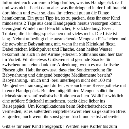
Informiert euch vor eurem Flug darüber, was ins Handgepäck darf
und was nicht. Packt dann alles was ihr dringend in der Luft braucht
dort hinein und zwar so, dass ihr jederzeit gut an die Dinge
herankommt. Ein guter Tipp ist, so zu packen, dass ihr euer Kind
mindestens 2 Tage aus dem Handgepäck heraus versorgen könnt.
Genügend Windeln und Feuchttücher, Ersatzkleidung, Essen,
Trinken, die Lieblingsspielsachen und vieles mehr. Die Liste ist
lang. Nehmt unbedingt eine ausreichende Menge an Fläschchen und
die gewohnte Babynahrung mit, wenn ihr mit Kleinkind fliegt.
Dabei reichen Milchpulver und Flasche, denn heißes Wasser
bekommt ihr auch in der Airline jederzeit. Stillmamis sind hier klar
im Vorteil. Für die etwas Größeren sind gesunde Snacks für
zwischendurch eine dankbare Ablenkung, wenn es mal kritische
Phasen gibt. Habt ihr gewusst, dass eine Sonderregelung für
Babynahrung und dringend benötigte Medikamente besteht?
Babynahrung, -milch und -brei unterliegen nicht der 100-ml-
Mengenbeschränkung und dürfen, wie auch eure Reiseapotheke mit
in euer Handgepäck. Bei den mitgeführten Mengen solltet ihr
nichtsdestotrotz auf realistische Rationen achten. Wollt ihr wirklich
eine größere Stückzahl mitnehmen, packt diese lieber ins
Reisegepäck. Um Komplikationen beim Sicherheitscheck zu
vermeiden, ist es außerdem empfehlenswert eher zu gekauften Breis
zu greifen, auch wenn ihr sonst gerne frisch und selbst zubereitet.
Gibt es für euer Kind Freigepäck? Werden eure Koffer bis zum