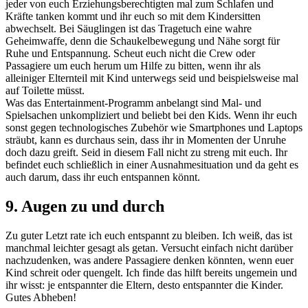
jeder von euch Erziehungsberechtigten mal zum Schlafen und
Kräfte tanken kommt und ihr euch so mit dem Kindersitten
abwechselt. Bei Säuglingen ist das Tragetuch eine wahre
Geheimwaffe, denn die Schaukelbewegung und Nähe sorgt für
Ruhe und Entspannung. Scheut euch nicht die Crew oder
Passagiere um euch herum um Hilfe zu bitten, wenn ihr als
alleiniger Elternteil mit Kind unterwegs seid und beispielsweise mal
auf Toilette müsst.
Was das Entertainment-Programm anbelangt sind Mal- und
Spielsachen unkompliziert und beliebt bei den Kids. Wenn ihr euch
sonst gegen technologisches Zubehör wie Smartphones und Laptops
sträubt, kann es durchaus sein, dass ihr in Momenten der Unruhe
doch dazu greift. Seid in diesem Fall nicht zu streng mit euch. Ihr
befindet euch schließlich in einer Ausnahmesituation und da geht es
auch darum, dass ihr euch entspannen könnt.
9. Augen zu und durch
Zu guter Letzt rate ich euch entspannt zu bleiben. Ich weiß, das ist
manchmal leichter gesagt als getan. Versucht einfach nicht darüber
nachzudenken, was andere Passagiere denken könnten, wenn euer
Kind schreit oder quengelt. Ich finde das hilft bereits ungemein und
ihr wisst: je entspannter die Eltern, desto entspannter die Kinder.
Gutes Abheben!