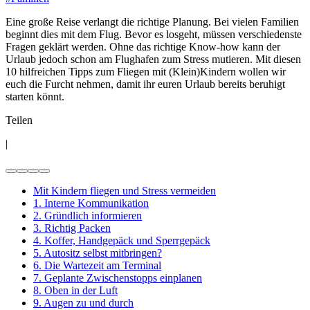
Eine große Reise verlangt die richtige Planung. Bei vielen Familien
beginnt dies mit dem Flug. Bevor es losgeht, müssen verschiedenste
Fragen geklärt werden. Ohne das richtige Know-how kann der
Urlaub jedoch schon am Flughafen zum Stress mutieren. Mit diesen
10 hilfreichen Tipps zum Fliegen mit (Klein)Kindern wollen wir
euch die Furcht nehmen, damit ihr euren Urlaub bereits beruhigt
starten könnt.
Teilen
|
Mit Kindern fliegen und Stress vermeiden
1. Interne Kommunikation
2. Gründlich informieren
3. Richtig Packen
4. Koffer, Handgepäck und Sperrgepäck
5. Autositz selbst mitbringen?
6. Die Wartezeit am Terminal
7. Geplante Zwischenstopps einplanen
8. Oben in der Luft
9. Augen zu und durch