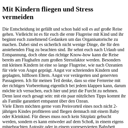
Mit Kindern fliegen und Stress
vermeiden
Die Entscheidung ist gefällt und schon bald soll es auf große Reise
gehen. Vielleicht ist es für euch die erste Flugreise mit Kind und ihr
beginnt euch zunehmend Gedanken um das Organisatorische zu
machen. Dabei sind es sicherlich nicht wenige Dinge, die für den
anstehenden Flug zu beachten sind. Ihr sehnt euch nach Urlaub und
Entspannung, doch ohne das richtige Know-how kann die Reise
bereits am Flughafen zum großen Stressfaktor werden. Besonders
mit kleinen Kindern ist eine so lange Flugreise, wie nach Ozeanien
für viele von Angst geprägt. Angst vor schreienden Kindern und
geplagten, hilflosen Eltern. Angst vor verärgerten und genervten
Passagieren. Ich für meinen Teil denke, dass so eine Fernreise mit
der richtigen Vorbereitung eigentlich bei jedem klappen kann, darum
möchte ich versuchen, euch hier und jetzt die Furcht zu nehmen.
Denn lasst euch gesagt sein: mit ein paar nützlichen Tipps kommt ihr
als Familie garantiert entspannt über den Ozean.
Viele Eltern möchten gerne vom Preisvorteil eines noch nicht 2-
jährigen Kindes profitieren und fliegen demnach mit einem Baby
oder Kleinkind. Für dieses muss noch kein Sitzplatz gebucht
werden, sondern es kann entweder auf dem Schoß, in einem eigens
mitgebrachten Autositz oder in einem vorreservierten Babybett