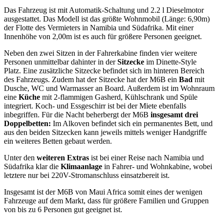
Das Fahrzeug ist mit Automatik-Schaltung und 2.2 l Dieselmotor
ausgestattet. Das Modell ist das größte Wohnmobil (Länge: 6,90m)
der Flotte des Vermieters in Namibia und Südafrika. Mit einer
Innenhöhe von 2,00m ist es auch für größere Personen geeignet.
Neben den zwei Sitzen in der Fahrerkabine finden vier weitere
Personen unmittelbar dahinter in der
Sitzecke
im Dinette-Style
Platz. Eine zusätzliche Sitzecke befindet sich im hinteren Bereich
des Fahrzeugs. Zudem hat der Sitzecke hat der M6B ein
Bad
mit
Dusche, WC und Warmasser an Board. Außerdem ist im Wohnraum
eine
Küche
mit 2-flammigen Gasherd, Kühlschrank und Spüle
integriert. Koch- und Essgeschirr ist bei der Miete ebenfalls
inbegriffen. Für die Nacht beherbergt der M6B
insgesamt drei
Doppelbetten:
Im Alkoven befindet sich ein permanentes Bett, und
aus den beiden Sitzecken kann jeweils mittels weniger Handgriffe
ein weiteres Betten gebaut werden.
Unter den
weiteren Extras
ist bei einer Reise nach Namibia und
Südafrika klar die
Klimaanlage
in Fahrer- und Wohnkabine, wobei
letztere nur bei 220V-Stromanschluss einsatzbereit ist.
Insgesamt ist der M6B von Maui Africa somit eines der wenigen
Fahrzeuge auf dem Markt, dass für größere Familien und Gruppen
von bis zu 6 Personen gut geeignet ist.