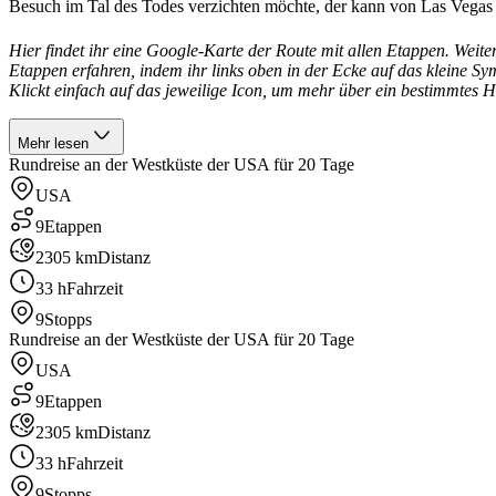
Besuch im Tal des Todes verzichten möchte, der kann von Las Vegas 
Hier findet ihr eine Google-Karte der Route mit allen Etappen. Weite
Etappen erfahren, indem ihr links oben in der Ecke auf das kleine Sy
Klickt einfach auf das jeweilige Icon, um mehr über ein bestimmtes Hi
Mehr lesen
Rundreise an der Westküste der USA für 20 Tage
USA
9
Etappen
2305 km
Distanz
33 h
Fahrzeit
9
Stopps
Rundreise an der Westküste der USA für 20 Tage
USA
9
Etappen
2305 km
Distanz
33 h
Fahrzeit
9
Stopps