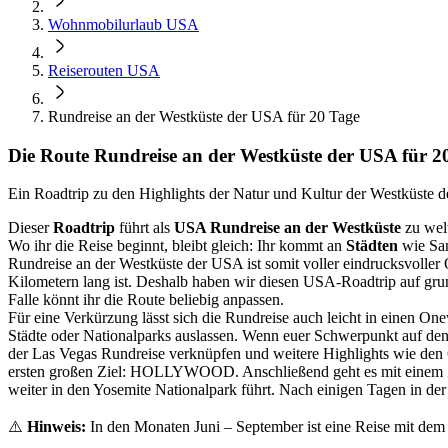
Wohnmobilurlaub USA
Reiserouten USA
Rundreise an der Westküste der USA für 20 Tage
Die Route Rundreise an der Westküste der USA für 2
Ein Roadtrip zu den Highlights der Natur und Kultur der Westküste
Dieser
Roadtrip
führt als
USA Rundreise an der Westküste
zu wel
Wo ihr die Reise beginnt, bleibt gleich: Ihr kommt an
Städten
wie San
Rundreise an der Westküste der USA ist somit voller eindrucksvoller O
Kilometern lang ist. Deshalb haben wir diesen USA-Roadtrip auf grund
Falle könnt ihr die Route beliebig anpassen.
Für eine Verkürzung lässt sich die Rundreise auch leicht in einen O
Städte oder Nationalparks auslassen. Wenn euer Schwerpunkt auf den N
der Las Vegas Rundreise verknüpfen und weitere Highlights wie den
ersten großen Ziel: HOLLYWOOD. Anschließend geht es mit einem Zw
weiter in den Yosemite Nationalpark führt. Nach einigen Tagen in de
⚠️
Hinweis:
In den Monaten Juni – September ist eine Reise mit de