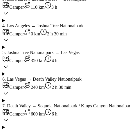
Camper
110 km
3 h
4
.
Los Angeles → Joshua Tree Nationalpark
Camper
0 km
2 h 30 min
5
.
Joshua Tree Nationalpark → Las Vegas
Camper
350 km
4 h
6
.
Las Vegas → Death Valley Nationalpark
Camper
240 km
2 h 30 min
7
.
Death Valley → Sequoia Nationalpark / Kings Canyon Nationalpa
Camper
600 km
6 h