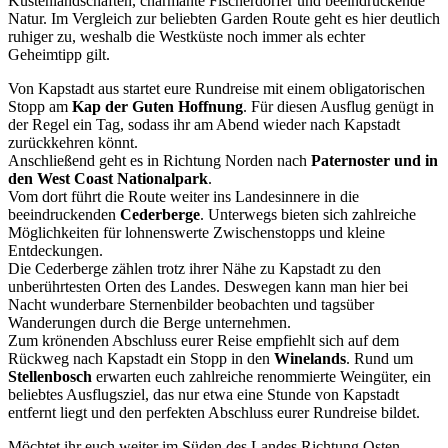
Küstenlandschaften, charmante Fischerdörfer und beeindruckende
Natur. Im Vergleich zur beliebten Garden Route geht es hier deutlich
ruhiger zu, weshalb die Westküste noch immer als echter
Geheimtipp gilt.
Von Kapstadt aus startet eure Rundreise mit einem obligatorischen
Stopp am
Kap der Guten Hoffnung
. Für diesen Ausflug genügt in
der Regel ein Tag, sodass ihr am Abend wieder nach Kapstadt
zurückkehren könnt.
Anschließend geht es in Richtung Norden nach
Paternoster und in
den West Coast Nationalpark
.
Vom dort führt die Route weiter ins Landesinnere in die
beeindruckenden
Cederberge
. Unterwegs bieten sich zahlreiche
Möglichkeiten für lohnenswerte Zwischenstopps und kleine
Entdeckungen.
Die Cederberge zählen trotz ihrer Nähe zu Kapstadt zu den
unberührtesten Orten des Landes. Deswegen kann man hier bei
Nacht wunderbare Sternenbilder beobachten und tagsüber
Wanderungen durch die Berge unternehmen.
Zum krönenden Abschluss eurer Reise empfiehlt sich auf dem
Rückweg nach Kapstadt ein Stopp in den
Winelands
. Rund um
Stellenbosch
erwarten euch zahlreiche renommierte Weingüter, ein
beliebtes Ausflugsziel, das nur etwa eine Stunde von Kapstadt
entfernt liegt und den perfekten Abschluss eurer Rundreise bildet.
Möchtet ihr euch weiter im Süden des Landes Richtung Osten