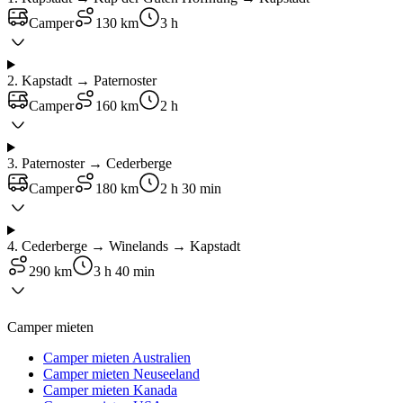
Camper
130 km
3 h
2
.
Kapstadt → Paternoster
Camper
160 km
2 h
3
.
Paternoster → Cederberge
Camper
180 km
2 h 30 min
4
.
Cederberge → Winelands → Kapstadt
290 km
3 h 40 min
Camper mieten
Camper mieten Australien
Camper mieten Neuseeland
Camper mieten Kanada