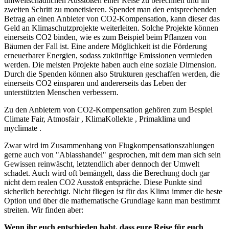
umweltschädlichen Ausstößen einer Reise zu berechnen und im
zweiten Schritt zu monetisieren. Spendet man den entsprechenden
Betrag an einen Anbieter von CO2-Kompensation, kann dieser das
Geld an Klimaschutzprojekte weiterleiten. Solche Projekte können
einerseits CO2 binden, wie es zum Beispiel beim Pflanzen von
Bäumen der Fall ist. Eine andere Möglichkeit ist die Förderung
erneuerbarer Energien, sodass zukünftige Emissionen vermieden
werden. Die meisten Projekte haben auch eine soziale Dimension.
Durch die Spenden können also Strukturen geschaffen werden, die
einerseits CO2 einsparen und andererseits das Leben der
unterstützten Menschen verbessern.
Zu den Anbietern von CO2-Kompensation gehören zum Bespiel
Climate Fair, Atmosfair , KlimaKollekte , Primaklima und
myclimate .
Zwar wird im Zusammenhang von Flugkompensationszahlungen
gerne auch von "Ablasshandel" gesprochen, mit dem man sich sein
Gewissen reinwäscht, letztendlich aber dennoch der Umwelt
schadet. Auch wird oft bemängelt, dass die Berechung doch gar
nicht dem realen CO2 Ausstoß entspräche. Diese Punkte sind
sicherlich berechtigt. Nicht fliegen ist für das Klima immer die beste
Option und über die mathematische Grundlage kann man bestimmt
streiten. Wir finden aber:
Wenn ihr euch entschieden habt, dass eure Reise für euch