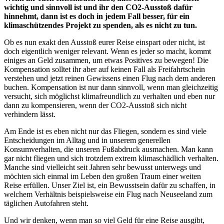
wichtig und sinnvoll ist und ihr den CO2-Ausstoß dafür
hinnehmt, dann ist es doch in jedem Fall besser, für ein
klimaschützendes Projekt zu spenden, als es nicht zu tun.
Ob es nun exakt den Ausstoß eurer Reise einspart oder nicht, ist
doch eigentlich weniger relevant. Wenn es jeder so macht, kommt
einiges an Geld zusammen, um etwas Positives zu bewegen! Die
Kompensation solltet ihr aber auf keinen Fall als Freifahrtschein
verstehen und jetzt reinen Gewissens einen Flug nach dem anderen
buchen. Kompensation ist nur dann sinnvoll, wenn man gleichzeitig
versucht, sich möglichst klimafreundlich zu verhalten und eben nur
dann zu kompensieren, wenn der CO2-Ausstoß sich nicht
verhindern lässt.
Am Ende ist es eben nicht nur das Fliegen, sondern es sind viele
Entscheidungen im Alltag und in unserem generellen
Konsumverhalten, die unseren Fußabdruck ausmachen. Man kann
gar nicht fliegen und sich trotzdem extrem klimaschädlich verhalten.
Manche sind vielleicht seit Jahren sehr bewusst unterwegs und
möchten sich einmal im Leben den großen Traum einer weiten
Reise erfüllen. Unser Ziel ist, ein Bewusstsein dafür zu schaffen, in
welchem Verhältnis beispielsweise ein Flug nach Neuseeland zum
täglichen Autofahren steht.
Und wir denken, wenn man so viel Geld für eine Reise ausgibt,