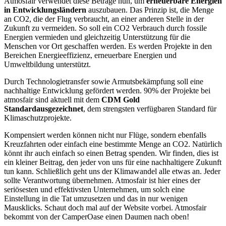
Atmosfair verwendet diese Beträge nun, um
erneuerbare Energien
in Entwicklungsländern
auszubauen. Das Prinzip ist, die Menge
an CO2, die der Flug verbraucht, an einer anderen Stelle in der
Zukunft zu vermeiden. So soll ein CO2 Verbrauch durch fossile
Energien vermieden und gleichzeitig Unterstützung für die
Menschen vor Ort geschaffen werden. Es werden Projekte in den
Bereichen Energieeffizienz, erneuerbare Energien und
Umweltbildung unterstützt.
Durch Technologietransfer sowie Armutsbekämpfung soll eine
nachhaltige Entwicklung gefördert werden. 90% der Projekte bei
atmosfair sind aktuell mit dem
CDM Gold
Standardausgezeichnet
, dem strengsten verfügbaren Standard für
Klimaschutzprojekte.
Kompensiert werden können nicht nur Flüge, sondern ebenfalls
Kreuzfahrten oder einfach eine bestimmte Menge an CO2. Natürlich
könnt ihr auch einfach so einen Betrag spenden. Wir finden, dies ist
ein kleiner Beitrag, den jeder von uns für eine nachhaltigere Zukunft
tun kann. Schließlich geht uns der Klimawandel alle etwas an. Jeder
sollte Verantwortung übernehmen. Atmosfair ist hier eines der
seriösesten und effektivsten Unternehmen, um solch eine
Einstellung in die Tat umzusetzen und das in nur wenigen
Mausklicks. Schaut doch mal auf der Website vorbei. Atmosfair
bekommt von der CamperOase einen Daumen nach oben!