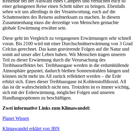
Reisende bei der Auswahl eines Campers und versuchen euch so
einer gelungenen Reise einen Schritt näher zu bringen. Ebenfalls
sehen wir uns allerdings in der Verantwortung, euch auf die
Schattenseiten des Reisens aufmerksam zu machen. In diesem
Zusammenhang muss die derzeitige von Menschen gemachte
globale Erwärmung erwähnt sein.
Diese geht im Vergleich zu vergangenen Erwärmungen sehr schnell
voran. Bis 2100 wird mit einer Durchschnittserwärmung von 3 Grad
Celcius gerechnet. Das kann gravierende Folgen auf die Natur und
somit auf unser aller Leben haben. Wir Menschen tragen unseren
Teil zu dieser Erwärmung durch die Verursachung des
Treibhauseffektes bei. Treibhausgase werden in die erdumhüllende
Atmosphäre gepustet, dadurch bleiben Sonnenstrahlen hängen und
können nicht mehr ins All zurück reflektiert werden – die Erde
erhitzt sich. Eines dieser Treibhausgase ist Kohlenstoffdioxid. All
das ist dir wahrscheinlich nicht neu. Trotzdem ist es immer wichtig,
sich mit der Erderwärmung, möglicher Folgen und unseren
Handlungsoptionen zu beschäftigen.
Zwei informative Links zum Klimawandel:
Planet Wissen
Klimawandel erklärt von JBN