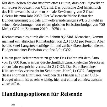
Mit dem Reisen hat das insofern etwas zu tun, dass der Flugverkehr
ein großer Produzent von CO2 ist. Das politische Ziel hinsichtlich
des Klimawandels ist eine maximale Erwärmung von 2 Grad
Celcius bis zum Jahr 2050. Der Wissenschaftliche Beirat der
Bundesregierung Globale Umweltveränderungen (WBGU) geht in
seinen Berechnungen von einem globalen Emissionsbudget von 750
Mrd. t CO2 im Zeitraum 2010 – 2050 aus.
Rechnet man dies durch die im Schnitt 8,2 Mrd. Menschen, kommt
man auf ein jährliches Klimabudget von 2,3 t CO2 pro Person. Aber
bereits zwei Langstreckenflüge hin und zurück überschreiten dieses
Budget mit einer Emission von fast 3,0 t CO2.
Um ein paar Referenzwerte zu geben: Das Fahren mit dem Auto
von 12.000 Km, was der durchschnittlich zurückgelegten Strecke in
einem Jahr entspricht, verursacht 2 t CO2. Das Betreiben eines
Kühlschranks verursacht im Schnitt pro Jahr 0,1 t CO2. Aufgrund
dieses enormen Einflusses, welchen das Fliegen auf unser CO2-
Budget nimmt, ist es sehr wichtig, hier erst einmal ein Bewusstsein
zu schaffen.
Handlungsoptionen für Reisende